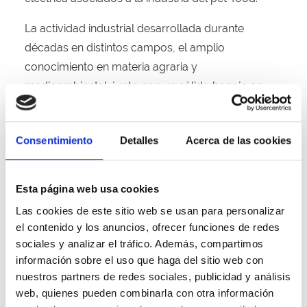
La actividad industrial desarrollada durante
décadas en distintos campos, el amplio
conocimiento en materia agraria y
medioambiental, junto con un sólido bagaje en
gestión empresarial, permiten a
GRUPO VAPAT
realizar un óptimo análisis de los emplazamientos
Consentimiento
Detalles
Acerca de las cookies
y la implantación de proyectos renovables
extremadamente competitivos.
Esta página web usa cookies
GRUPO VAPAT
además de la promoción de sus
Las cookies de este sitio web se usan para personalizar
proyectos, gestiona y supervisa la construcción y
el contenido y los anuncios, ofrecer funciones de redes
posterior operación y mantenimiento de éstos,
sociales y analizar el tráfico. Además, compartimos
garantizando así una mayor disponibilidad,
información sobre el uso que haga del sitio web con
rendimiento y vida útil de sus activos.
nuestros partners de redes sociales, publicidad y análisis
web, quienes pueden combinarla con otra información
En la actualidad
GRUPO VAPAT
se encuentra en